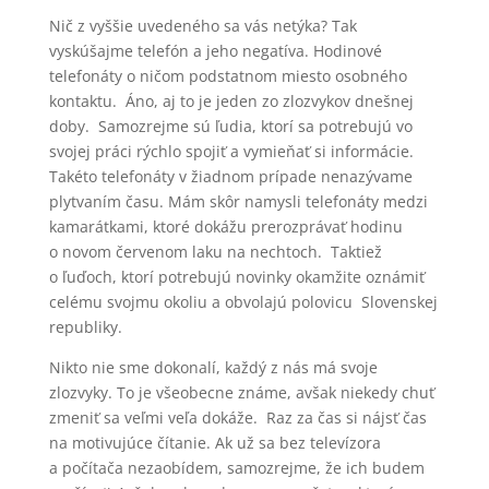
Nič z vyššie uvedeného sa vás netýka? Tak
vyskúšajme telefón a jeho negatíva. Hodinové
telefonáty o ničom podstatnom miesto osobného
kontaktu. Áno, aj to je jeden zo zlozvykov dnešnej
doby. Samozrejme sú ľudia, ktorí sa potrebujú vo
svojej práci rýchlo spojiť a vymieňať si informácie.
Takéto telefonáty v žiadnom prípade nenazývame
plytvaním času. Mám skôr namysli telefonáty medzi
kamarátkami, ktoré dokážu prerozprávať hodinu
o novom červenom laku na nechtoch. Taktiež
o ľuďoch, ktorí potrebujú novinky okamžite oznámiť
celému svojmu okoliu a obvolajú polovicu Slovenskej
republiky.
Nikto nie sme dokonalí, každý z nás má svoje
zlozvyky. To je všeobecne známe, avšak niekedy chuť
zmeniť sa veľmi veľa dokáže. Raz za čas si nájsť čas
na motivujúce čítanie. Ak už sa bez televízora
a počítača nezaobídem, samozrejme, že ich budem