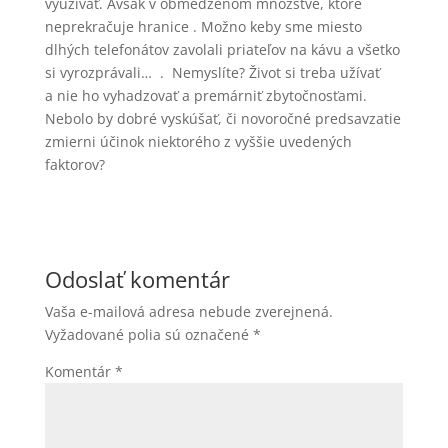
využívať. Avšak v obmedzenom množstve, ktoré
neprekračuje hranice . Možno keby sme miesto
dlhých telefonátov zavolali priateľov na kávu a všetko
si vyrozprávali… . Nemyslíte? Život si treba užívať
a nie ho vyhadzovať a premárniť zbytočnosťami.
Nebolo by dobré vyskúšať, či novoročné predsavzatie
zmierni účinok niektorého z vyššie uvedených
faktorov?
Odoslať komentár
Vaša e-mailová adresa nebude zverejnená.
Vyžadované polia sú označené
*
Komentár
*