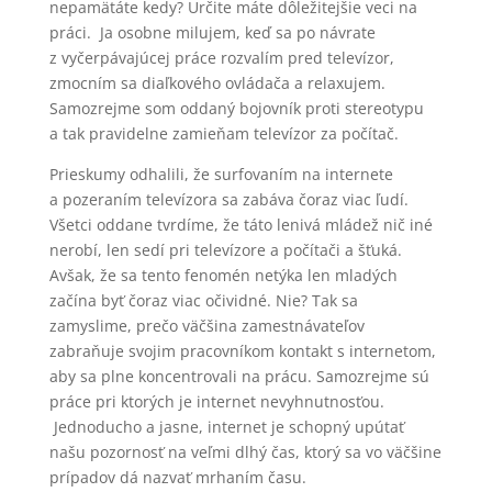
nepamätáte kedy? Určite máte dôležitejšie veci na
práci. Ja osobne milujem, keď sa po návrate
z vyčerpávajúcej práce rozvalím pred televízor,
zmocním sa diaľkového ovládača a relaxujem.
Samozrejme som oddaný bojovník proti stereotypu
a tak pravidelne zamieňam televízor za počítač.
Prieskumy odhalili, že surfovaním na internete
a pozeraním televízora sa zabáva čoraz viac ľudí.
Všetci oddane tvrdíme, že táto lenivá mládež nič iné
nerobí, len sedí pri televízore a počítači a šťuká.
Avšak, že sa tento fenomén netýka len mladých
začína byť čoraz viac očividné. Nie? Tak sa
zamyslime, prečo väčšina zamestnávateľov
zabraňuje svojim pracovníkom kontakt s internetom,
aby sa plne koncentrovali na prácu. Samozrejme sú
práce pri ktorých je internet nevyhnutnosťou.
Jednoducho a jasne, internet je schopný upútať
našu pozornosť na veľmi dlhý čas, ktorý sa vo väčšine
prípadov dá nazvať mrhaním času.