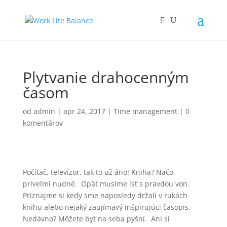
Plytvanie drahocenným
časom
od
admin
|
apr 24, 2017
|
Time management
|
0
komentárov
Počítač, televízor, tak to už áno! Kniha? Načo,
priveľmi nudné. Opäť musíme ísť s pravdou von.
Priznajme si kedy sme naposledy držali v rukách
knihu alebo nejaký zaujímavý inšpirujúci časopis.
Nedávno? Môžete byť na seba pyšní. Ani si