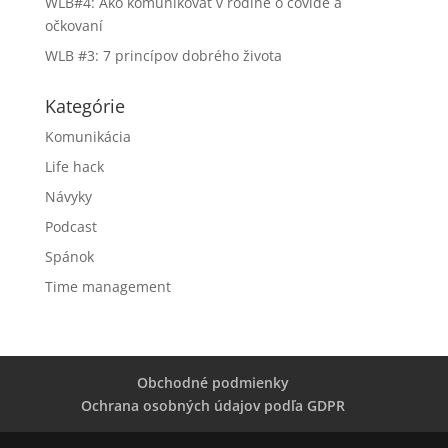
WLB#4: Ako komunikovať v rodine o covide a
očkovaní
WLB #3: 7 princípov dobrého života
Kategórie
Komunikácia
Life hack
Návyky
Podcast
Spánok
Time management
Obchodné podmienky
Ochrana osobných údajov podľa GDPR