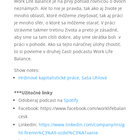
Work Life Balance je na prvý pohľad rovnicou o dvoch
neznámych. Ale to nie je pravda, tak ako aj živote je
mnoho oblastí, ktoré môžeme zlepšovať, tak aj práci
je mnoho sfér, o ktoré sa môžeme starať. V práci
strávime takmer tretinu života a preto je zásadné,
aby sme sa tam cítili dobre, aby sme skrátka boli v
práci v pohode. Ako sa tejto náročnej úlohy zhostiť,
to si povieme v druhej časti podcastu Work Life
Balance.
Show notes:
Hrdinové kapitalistické práce, Saša Uhlová
***Užitočné linky
Odoberaj podcast na
Spotify
Facebook: https://www.facebook.com/worklifebalan
cesk
LinkedIn:
https://www.linkedin.com/company/insig
ht-firemn%C3%A9-vzdel%C3%A1vanie