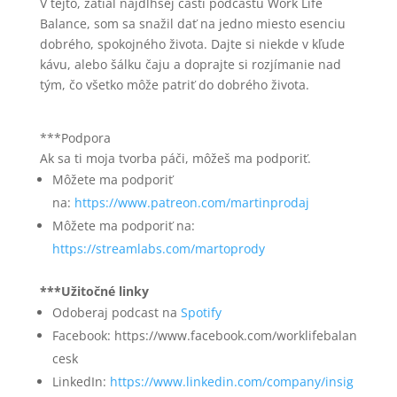
V tejto, zatiaľ najdlhšej časti podcastu Work Life
Balance, som sa snažil dať na jedno miesto esenciu
dobrého, spokojného života. Dajte si niekde v kľude
kávu, alebo šálku čaju a doprajte si rozjímanie nad
tým, čo všetko môže patriť do dobrého života.
***Podpora
Ak sa ti moja tvorba páči, môžeš ma podporiť.
Môžete ma podporiť
na:
https://www.patreon.com/martinprodaj
Môžete ma podporiť na:
https://streamlabs.com/martoprody
***Užitočné linky
Odoberaj podcast na
Spotify
Facebook: https://www.facebook.com/worklifebalan
cesk
LinkedIn:
https://www.linkedin.com/company/insig